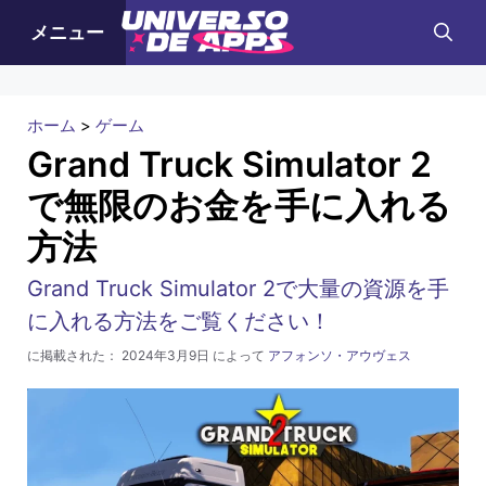
コ
メニュー
ン
テ
ン
ホーム
>
ゲーム
ツ
Grand Truck Simulator 2
へ
で無限のお金を手に入れる
ス
方法
キ
ッ
Grand Truck Simulator 2で大量の資源を手
プ
に入れる方法をご覧ください！
に掲載された：
2024年3月9日
によって
アフォンソ・アウヴェス