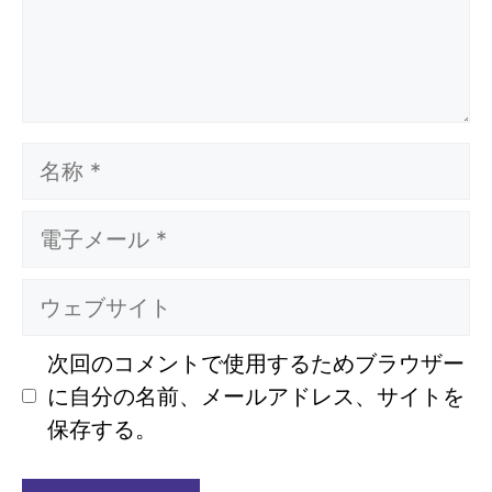
名
称
電
子
メ
ウ
ー
ェ
ル
ブ
次回のコメントで使用するためブラウザー
サ
に自分の名前、メールアドレス、サイトを
イ
保存する。
ト