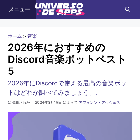
コ
メニュー
ン
テ
ン
ホーム
>
音楽
ツ
2026年におすすめの
へ
Discord音楽ボットベスト
ス
5
キ
ッ
2026年にDiscordで使える最高の音楽ボッ
プ
トはどれか調べてみましょう。.
に掲載された：
2024年8月15日
によって
アフォンソ・アウヴェス