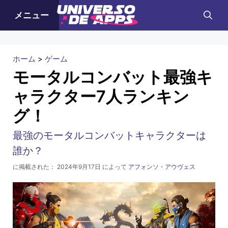
コ
メニュー
ン
テ
ン
ホーム
>
ゲーム
ツ
モータルコンバット最強キ
へ
ャラクター7人ランキン
ス
グ！
キ
ッ
最強のモータルコンバットキャラクターは
プ
誰か？
に掲載された：
2024年9月17日
によって
アフォンソ・アウヴェス