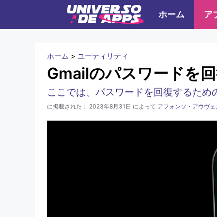
コ
ホーム
ア
ン
テ
ン
ホーム
>
ユーティリティ
ツ
Gmailのパスワードを
へ
ここでは、パスワードを回復するため
ス
キ
に掲載された：
2023年8月31日
によって
アフォンソ・アウヴェ
ッ
プ