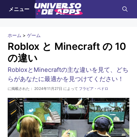
コ
メニュー
ン
テ
ン
ホーム
>
ゲーム
ツ
Roblox と Minecraft の 10
へ
の違い
ス
キ
RobloxとMinecraftの主な違いを見て、どち
ッ
らがあなたに最適かを見つけてください！
プ
に掲載された：
2024年11月27日
によって
フラビア・ペドロ