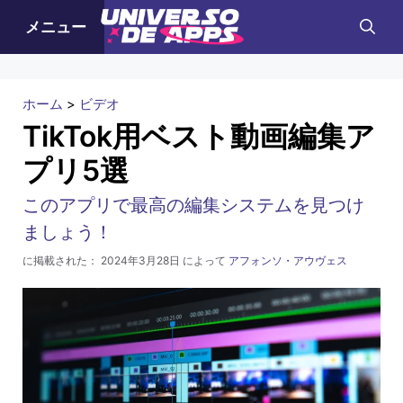
コ
メニュー
ン
テ
ン
ホーム
>
ビデオ
ツ
TikTok用ベスト動画編集ア
へ
プリ5選
ス
キ
このアプリで最高の編集システムを見つけ
ッ
ましょう！
プ
に掲載された：
2024年3月28日
によって
アフォンソ・アウヴェス