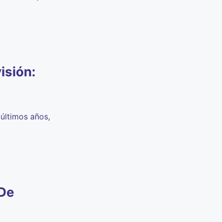
isión:
últimos años,
 De