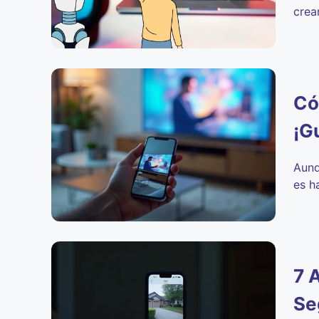
crea
Có
¡G
Aunq
es h
7 
Se