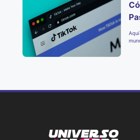
Có
Pa
Aquí
mund