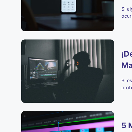
Si a
ocurr
¡D
Ma
Si e
prob
5 