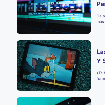
Pa
De t
más 
La
Y 
¿Te 
form