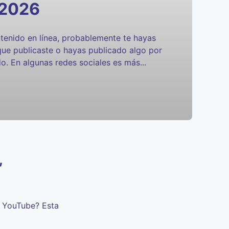
 2026
ntenido en línea, probablemente te hayas
que publicaste o hayas publicado algo por
o. En algunas redes sociales es más...
,
n YouTube? Esta