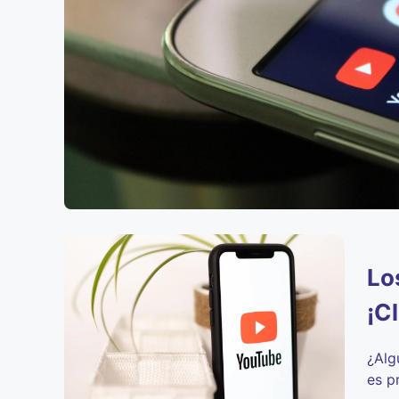
Lo
¡c
¿Alg
es p