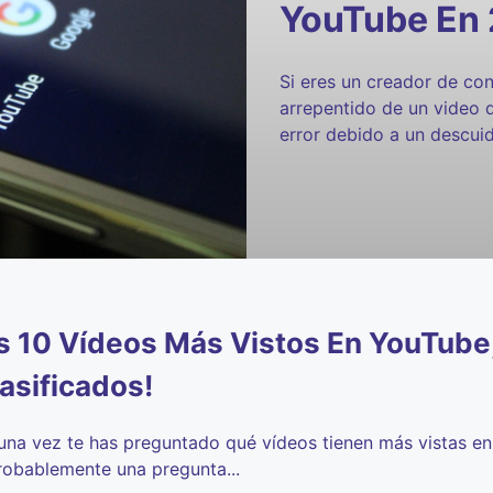
YouTube En
Si eres un creador de co
arrepentido de un video 
error debido a un descuid
s 10 Vídeos Más Vistos En YouTube
lasificados!
una vez te has preguntado qué vídeos tienen más vistas e
robablemente una pregunta...