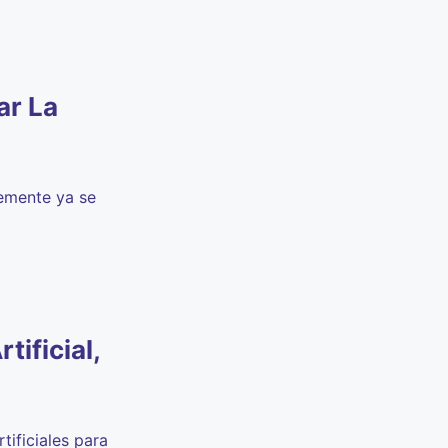
ar La
lemente ya se
ificial,
tificiales para