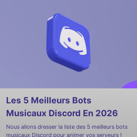
Les 5 Meilleurs Bots
Musicaux Discord En 2026
Nous allons dresser la liste des 5 meilleurs bots
musicaux Discord pour animer vos serveurs !