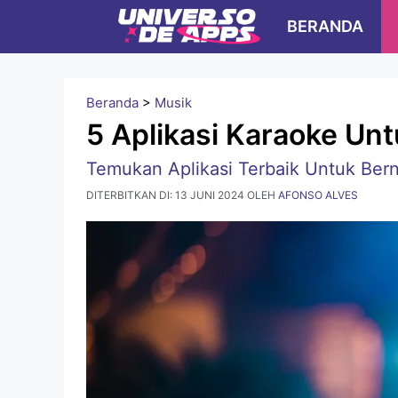
Langsung
BERANDA
ke
isi
Beranda
>
Musik
5 Aplikasi Karaoke U
Temukan Aplikasi Terbaik Untuk Be
DITERBITKAN DI:
13 JUNI 2024
OLEH
AFONSO ALVES