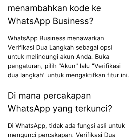
menambahkan kode ke
WhatsApp Business?
WhatsApp Business menawarkan
Verifikasi Dua Langkah sebagai opsi
untuk melindungi akun Anda. Buka
pengaturan, pilih "Akun" lalu "Verifikasi
dua langkah" untuk mengaktifkan fitur ini.
Di mana percakapan
WhatsApp yang terkunci?
Di WhatsApp, tidak ada fungsi asli untuk
mengunci percakapan. Verifikasi Dua