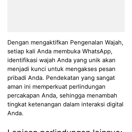
Dengan mengaktifkan Pengenalan Wajah,
setiap kali Anda membuka WhatsApp,
identifikasi wajah Anda yang unik akan
menjadi kunci untuk mengakses pesan
pribadi Anda. Pendekatan yang sangat
aman ini memperkuat perlindungan
percakapan Anda, sehingga menambah
tingkat ketenangan dalam interaksi digital
Anda.