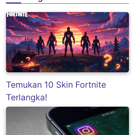
Temukan 10 Skin Fortnite
Terlangka!