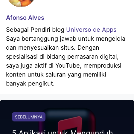
Afonso Alves
Sebagai Pendiri blog
Universo de Apps
Saya bertanggung jawab untuk mengelola
dan menyesuaikan situs. Dengan
spesialisasi di bidang pemasaran digital,
saya juga aktif di YouTube, memproduksi
konten untuk saluran yang memiliki
banyak pengikut.
SEBELUMNYA
5 Aplikasi untuk Mengunduh