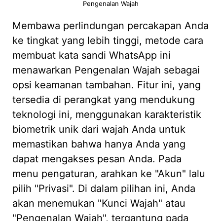
Pengenalan Wajah
Membawa perlindungan percakapan Anda
ke tingkat yang lebih tinggi, metode cara
membuat kata sandi WhatsApp ini
menawarkan Pengenalan Wajah sebagai
opsi keamanan tambahan. Fitur ini, yang
tersedia di perangkat yang mendukung
teknologi ini, menggunakan karakteristik
biometrik unik dari wajah Anda untuk
memastikan bahwa hanya Anda yang
dapat mengakses pesan Anda. Pada
menu pengaturan, arahkan ke "Akun" lalu
pilih "Privasi". Di dalam pilihan ini, Anda
akan menemukan "Kunci Wajah" atau
"Pengenalan Wajah", tergantung pada