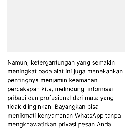
Namun, ketergantungan yang semakin
meningkat pada alat ini juga menekankan
pentingnya menjamin keamanan
percakapan kita, melindungi informasi
pribadi dan profesional dari mata yang
tidak diinginkan. Bayangkan bisa
menikmati kenyamanan WhatsApp tanpa
mengkhawatirkan privasi pesan Anda.