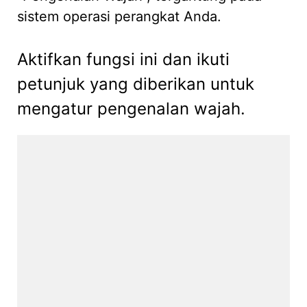
sistem operasi perangkat Anda.
Aktifkan fungsi ini dan ikuti
petunjuk yang diberikan untuk
mengatur pengenalan wajah.