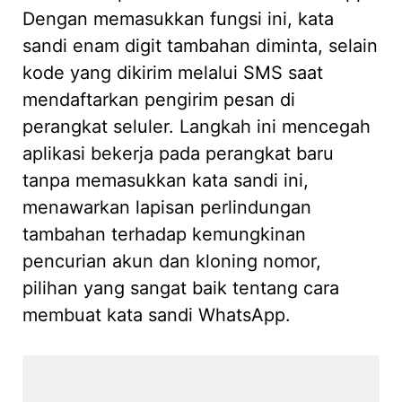
Dengan memasukkan fungsi ini, kata
sandi enam digit tambahan diminta, selain
kode yang dikirim melalui SMS saat
mendaftarkan pengirim pesan di
perangkat seluler. Langkah ini mencegah
aplikasi bekerja pada perangkat baru
tanpa memasukkan kata sandi ini,
menawarkan lapisan perlindungan
tambahan terhadap kemungkinan
pencurian akun dan kloning nomor,
pilihan yang sangat baik tentang cara
membuat kata sandi WhatsApp.