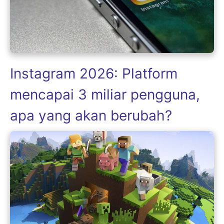
Instagram 2026: Platform
mencapai 3 miliar pengguna,
apa yang akan berubah?