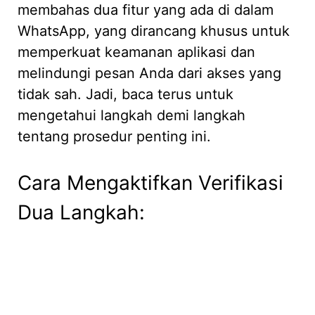
membahas dua fitur yang ada di dalam
WhatsApp, yang dirancang khusus untuk
memperkuat keamanan aplikasi dan
melindungi pesan Anda dari akses yang
tidak sah. Jadi, baca terus untuk
mengetahui langkah demi langkah
tentang prosedur penting ini.
Cara Mengaktifkan Verifikasi
Dua Langkah: