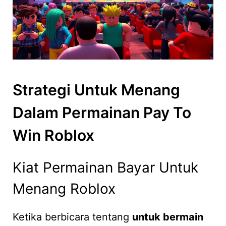
Strategi Untuk Menang
Dalam Permainan Pay To
Win Roblox
Kiat Permainan Bayar Untuk
Menang Roblox
Ketika berbicara tentang
untuk bermain