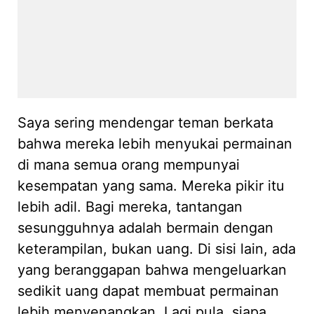
Saya sering mendengar teman berkata
bahwa mereka lebih menyukai permainan
di mana semua orang mempunyai
kesempatan yang sama. Mereka pikir itu
lebih adil. Bagi mereka, tantangan
sesungguhnya adalah bermain dengan
keterampilan, bukan uang. Di sisi lain, ada
yang beranggapan bahwa mengeluarkan
sedikit uang dapat membuat permainan
lebih menyenangkan. Lagi pula, siapa