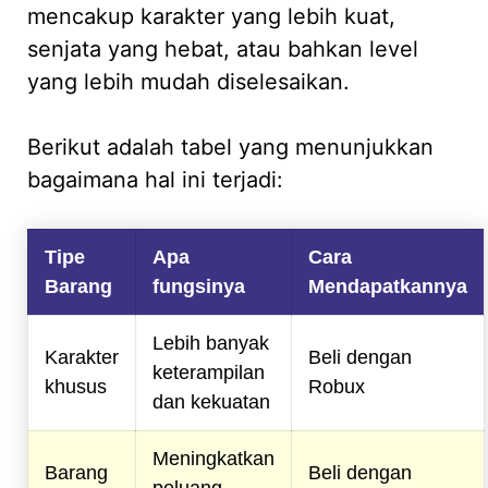
mencakup karakter yang lebih kuat,
senjata yang hebat, atau bahkan level
yang lebih mudah diselesaikan.
Berikut adalah tabel yang menunjukkan
bagaimana hal ini terjadi:
Tipe
Apa
Cara
Barang
fungsinya
Mendapatkannya
Lebih banyak
Karakter
Beli dengan
keterampilan
khusus
Robux
dan kekuatan
Meningkatkan
Barang
Beli dengan
peluang