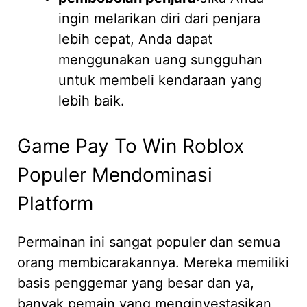
ingin melarikan diri dari penjara
lebih cepat, Anda dapat
menggunakan uang sungguhan
untuk membeli kendaraan yang
lebih baik.
Game Pay To Win Roblox
Populer Mendominasi
Platform
Permainan ini sangat populer dan semua
orang membicarakannya. Mereka memiliki
basis penggemar yang besar dan ya,
banyak pemain yang menginvestasikan