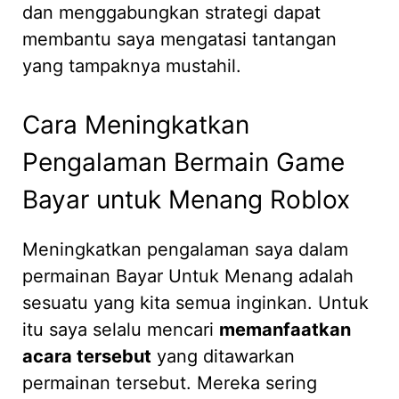
dan menggabungkan strategi dapat
membantu saya mengatasi tantangan
yang tampaknya mustahil.
Cara Meningkatkan
Pengalaman Bermain Game
Bayar untuk Menang Roblox
Meningkatkan pengalaman saya dalam
permainan Bayar Untuk Menang adalah
sesuatu yang kita semua inginkan. Untuk
itu saya selalu mencari
memanfaatkan
acara tersebut
yang ditawarkan
permainan tersebut. Mereka sering