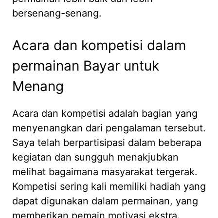
bersenang-senang.
Acara dan kompetisi dalam
permainan Bayar untuk
Menang
Acara dan kompetisi adalah bagian yang
menyenangkan dari pengalaman tersebut.
Saya telah berpartisipasi dalam beberapa
kegiatan dan sungguh menakjubkan
melihat bagaimana masyarakat tergerak.
Kompetisi sering kali memiliki hadiah yang
dapat digunakan dalam permainan, yang
memberikan pemain motivasi ekstra.