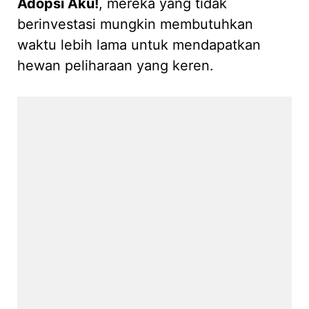
Adopsi Aku!
, mereka yang tidak
berinvestasi mungkin membutuhkan
waktu lebih lama untuk mendapatkan
hewan peliharaan yang keren.