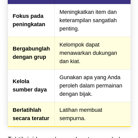
Meningkatkan item dan
Fokus pada
keterampilan sangatlah
peningkatan
penting.
Kelompok dapat
Bergabunglah
menawarkan dukungan
dengan grup
dan kiat.
Gunakan apa yang Anda
Kelola
peroleh dalam permainan
sumber daya
dengan bijak.
Berlatihlah
Latihan membuat
secara teratur
sempurna.