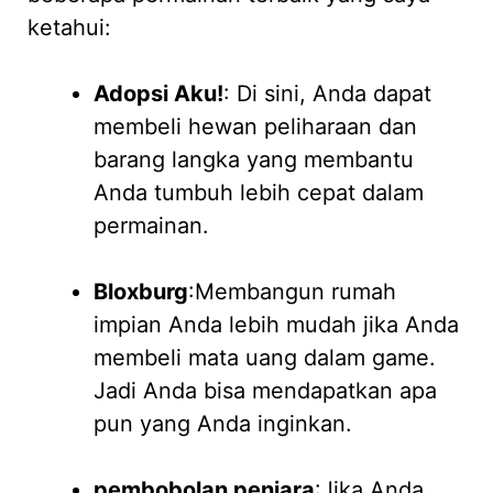
ketahui:
Adopsi Aku!
: Di sini, Anda dapat
membeli hewan peliharaan dan
barang langka yang membantu
Anda tumbuh lebih cepat dalam
permainan.
Bloxburg
:Membangun rumah
impian Anda lebih mudah jika Anda
membeli mata uang dalam game.
Jadi Anda bisa mendapatkan apa
pun yang Anda inginkan.
pembobolan penjara
:Jika Anda