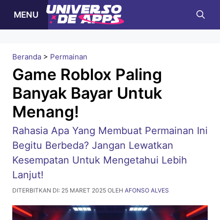
Langsung
MENU
ke
isi
Beranda
>
Permainan
Game Roblox Paling
Banyak Bayar Untuk
Menang!
Rahasia Apa Yang Membuat Permainan Ini
Begitu Berbeda? Jangan Lewatkan
Kesempatan Untuk Mengetahui Lebih
Lanjut!
DITERBITKAN DI:
25 MARET 2025
OLEH
AFONSO ALVES