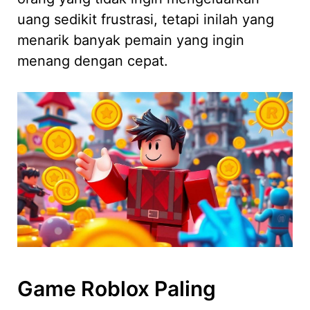
uang sedikit frustrasi, tetapi inilah yang
menarik banyak pemain yang ingin
menang dengan cepat.
Game Roblox Paling