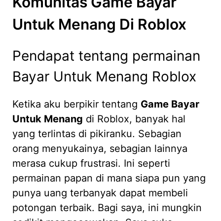
Komunitas Game Bayar
Untuk Menang Di Roblox
Pendapat tentang permainan
Bayar Untuk Menang Roblox
Ketika aku berpikir tentang
Game Bayar
Untuk Menang
di Roblox, banyak hal
yang terlintas di pikiranku. Sebagian
orang menyukainya, sebagian lainnya
merasa cukup frustrasi. Ini seperti
permainan papan di mana siapa pun yang
punya uang terbanyak dapat membeli
potongan terbaik. Bagi saya, ini mungkin