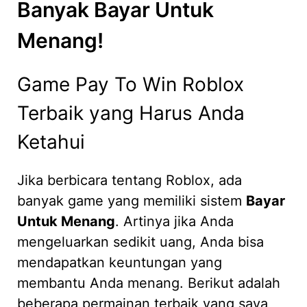
Banyak Bayar Untuk
Menang!
Game Pay To Win Roblox
Terbaik yang Harus Anda
Ketahui
Jika berbicara tentang Roblox, ada
banyak game yang memiliki sistem
Bayar
Untuk Menang
. Artinya jika Anda
mengeluarkan sedikit uang, Anda bisa
mendapatkan keuntungan yang
membantu Anda menang. Berikut adalah
beberapa permainan terbaik yang saya