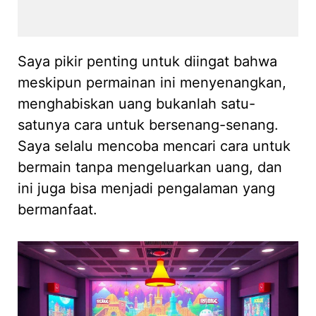
Saya pikir penting untuk diingat bahwa
meskipun permainan ini menyenangkan,
menghabiskan uang bukanlah satu-
satunya cara untuk bersenang-senang.
Saya selalu mencoba mencari cara untuk
bermain tanpa mengeluarkan uang, dan
ini juga bisa menjadi pengalaman yang
bermanfaat.