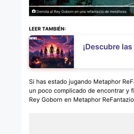
Derrota al Rey Goborn en una refantazio de metáforas
LEER TAMBIÉN:
¡Descubre las 
Si has estado jugando Metaphor ReFa
un poco complicado de encontrar y f
Rey Goborn en Metaphor ReFantazio 