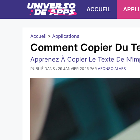
Skip
ACCUEIL
APPL
to
content
Accueil
>
Applications
Comment Copier Du Tex
Apprenez À Copier Le Texte De N'imp
PUBLIÉ DANS :
29 JANVIER 2025
PAR
AFONSO ALVES