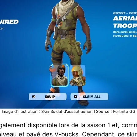
Image d'illustration : Skin Soldat d'assaut aérien I Source : Fortnite GG
galement disponible lors de la saison 1 et, comm
 niveau et payé des V-bucks. Cependant, ce skin