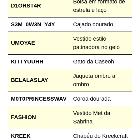
Bolsa em formato de
D1ORST4R
estrela e laço
S3M_0W3N_Y4Y
Cajado dourado
Vestido estilo
UMOYAE
patinadora no gelo
KITTYUUHH
Gato da Caseoh
Jaqueta ombro a
BELALASLAY
ombro
M0T0PRINCESSWAV
Coroa dourada
Vestido Met da
FASHION
Sabrina
KREEK
Chapéu do Kreekcraft