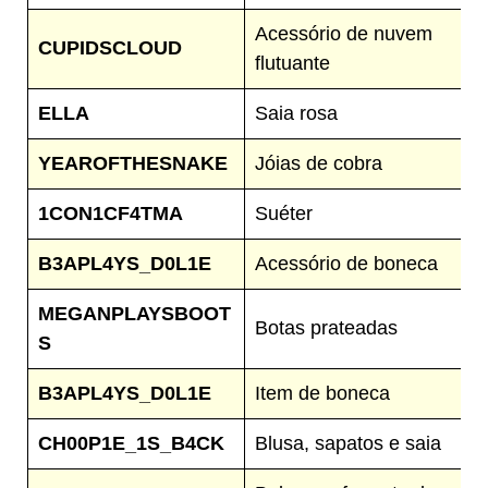
Acessório de nuvem
CUPIDSCLOUD
flutuante
ELLA
Saia rosa
YEAROFTHESNAKE
Jóias de cobra
1CON1CF4TMA
Suéter
B3APL4YS_D0L1E
Acessório de boneca
MEGANPLAYSBOOT
Botas prateadas
S
B3APL4YS_D0L1E
Item de boneca
CH00P1E_1S_B4CK
Blusa, sapatos e saia