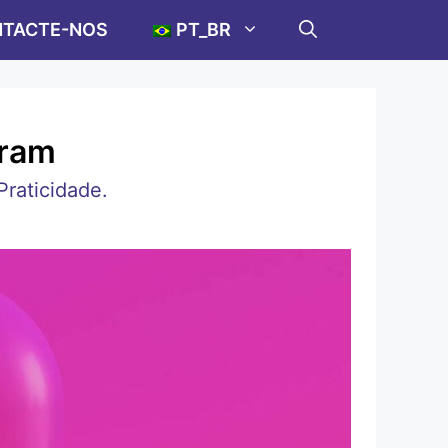
TACTE-NOS
PT_BR
gram
raticidade.