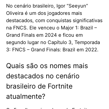
No cenário brasileiro, Igor “Seeyun”
Oliveira é um dos jogadores mais
destacados, com conquistas significativas
na FNCS. Ele venceu o Major 1: Brazil –
Grand Finals em 2024 e ficou em
segundo lugar no Capítulo 3, Temporada
3: FNCS – Grand Finals: Brazil em 2022.
Quais são os nomes mais
destacados no cenário
brasileiro de Fortnite
atualmente?