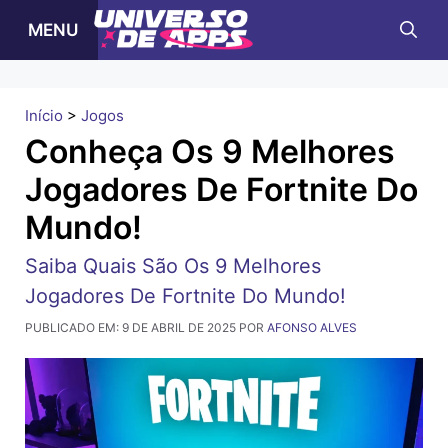
Pular
MENU
para
o
conteúdo
Início
>
Jogos
Conheça Os 9 Melhores
Jogadores De Fortnite Do
Mundo!
Saiba Quais São Os 9 Melhores
Jogadores De Fortnite Do Mundo!
PUBLICADO EM:
9 DE ABRIL DE 2025
POR
AFONSO ALVES