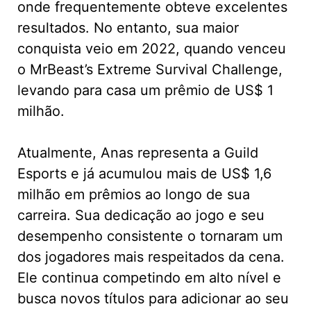
onde frequentemente obteve excelentes
resultados. No entanto, sua maior
conquista veio em 2022, quando venceu
o MrBeast’s Extreme Survival Challenge,
levando para casa um prêmio de US$ 1
milhão.
Atualmente, Anas representa a Guild
Esports e já acumulou mais de US$ 1,6
milhão em prêmios ao longo de sua
carreira. Sua dedicação ao jogo e seu
desempenho consistente o tornaram um
dos jogadores mais respeitados da cena.
Ele continua competindo em alto nível e
busca novos títulos para adicionar ao seu