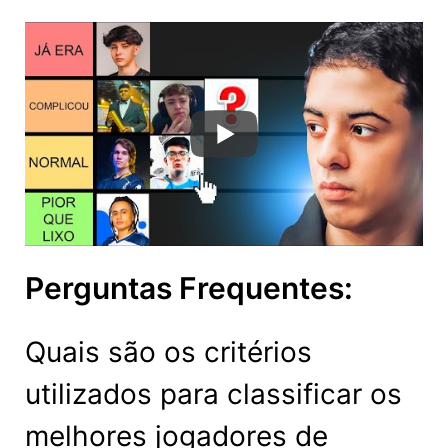
Perguntas Frequentes:
Quais são os critérios
utilizados para classificar os
melhores jogadores de