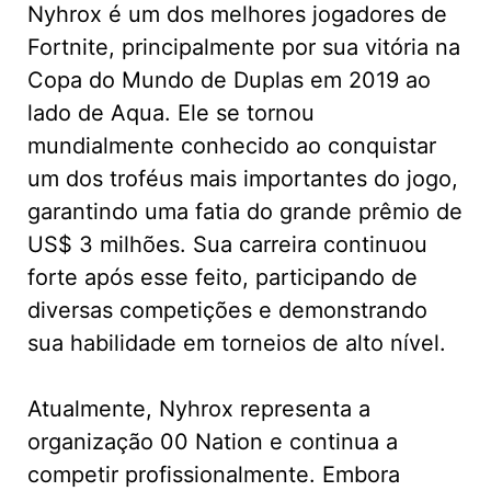
Nyhrox é um dos melhores jogadores de
Fortnite, principalmente por sua vitória na
Copa do Mundo de Duplas em 2019 ao
lado de Aqua. Ele se tornou
mundialmente conhecido ao conquistar
um dos troféus mais importantes do jogo,
garantindo uma fatia do grande prêmio de
US$ 3 milhões. Sua carreira continuou
forte após esse feito, participando de
diversas competições e demonstrando
sua habilidade em torneios de alto nível.
Atualmente, Nyhrox representa a
organização 00 Nation e continua a
competir profissionalmente. Embora