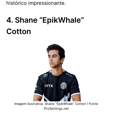
histórico impressionante.
4. Shane “EpikWhale”
Cotton
Imagem Ilustrativa: Shane “EpikWhale” Cotton I Fonte:
ProSettings.net