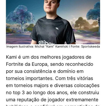
Imagem Ilustrativa: Michal “Kami” Kamiński I Fonte: Sportskeeda
Kami é um dos melhores jogadores de
Fortnite da Europa, sendo reconhecido
por sua consistência e domínio em
torneios importantes. Com três vitórias
em torneios majors e diversas colocações
no top 3 ao longo dos anos, ele construiu
uma reputação de jogador extremamente