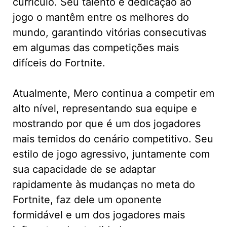
currículo. Seu talento e dedicação ao
jogo o mantêm entre os melhores do
mundo, garantindo vitórias consecutivas
em algumas das competições mais
difíceis do Fortnite.
Atualmente, Mero continua a competir em
alto nível, representando sua equipe e
mostrando por que é um dos jogadores
mais temidos do cenário competitivo. Seu
estilo de jogo agressivo, juntamente com
sua capacidade de se adaptar
rapidamente às mudanças no meta do
Fortnite, faz dele um oponente
formidável e um dos jogadores mais