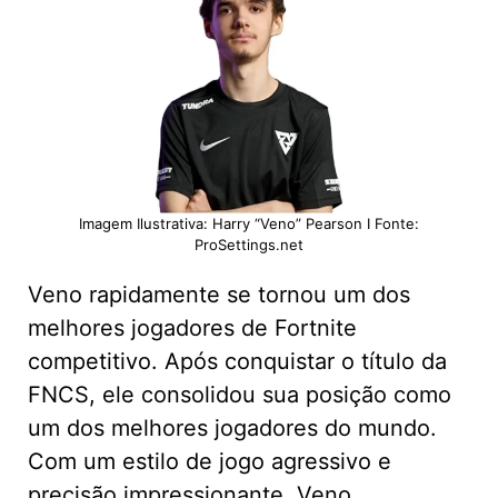
Imagem Ilustrativa: Harry “Veno” Pearson I Fonte:
ProSettings.net
Veno rapidamente se tornou um dos
melhores jogadores de Fortnite
competitivo. Após conquistar o título da
FNCS, ele consolidou sua posição como
um dos melhores jogadores do mundo.
Com um estilo de jogo agressivo e
precisão impressionante, Veno