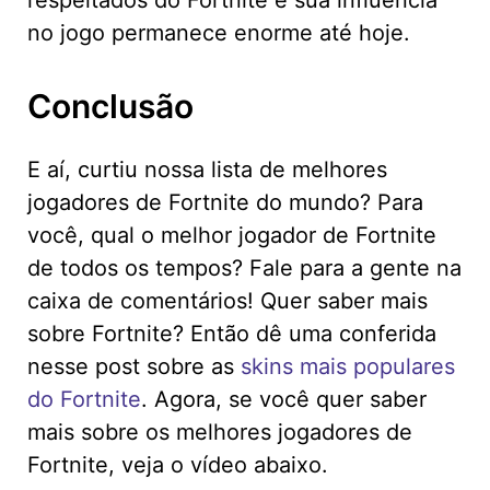
no jogo permanece enorme até hoje.
Conclusão
E aí, curtiu nossa lista de melhores
jogadores de Fortnite do mundo? Para
você, qual o melhor jogador de Fortnite
de todos os tempos? Fale para a gente na
caixa de comentários! Quer saber mais
sobre Fortnite? Então dê uma conferida
nesse post sobre as
skins mais populares
do Fortnite
. Agora, se você quer saber
mais sobre os melhores jogadores de
Fortnite, veja o vídeo abaixo.