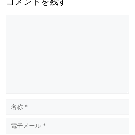
コメントを残す
コ
メ
ン
ト
名
称
電
子