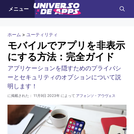
コ
メニュー
ン
テ
ン
ホーム
>
ユーティリティ
ツ
モバイルでアプリを非表示
へ
にする方法：完全ガイド
ス
キ
アプリケーションを隠すためのプライバシ
ッ
ーとセキュリティのオプションについて説
プ
明します！
に掲載された：
11月9日 2023年
によって
アフォンソ・アウヴェス