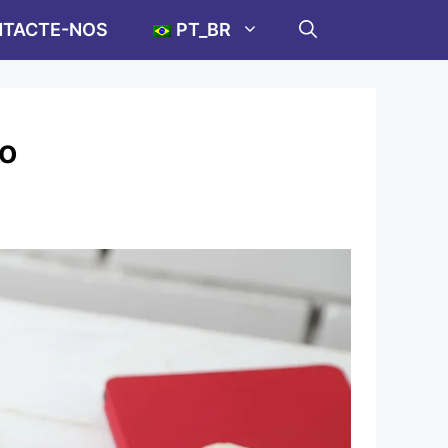
TACTE-NOS
PT_BR
to