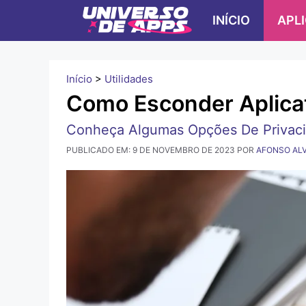
Pular
INÍCIO
APL
para
o
conteúdo
Início
>
Utilidades
Como Esconder Aplicat
Conheça Algumas Opções De Privacid
PUBLICADO EM:
9 DE NOVEMBRO DE 2023
POR
AFONSO AL